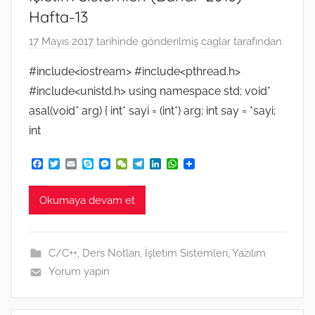
Hafta-13
17 Mayıs 2017
tarihinde gönderilmiş
caglar
tarafından
#include<iostream> #include<pthread.h>
#include<unistd.h> using namespace std; void*
asal(void* arg) { int* sayi = (int*) arg; int say = *sayi;
int
F
T
E
S
M
W
T
L
W
a
w
m
k
e
e
e
i
h
c
i
a
y
s
C
l
n
a
e
t
i
p
s
h
e
k
t
Okumaya devam et
b
t
l
e
e
a
g
e
s
o
e
n
t
r
d
A
o
r
g
a
I
p
k
e
m
n
p
C/C++
,
Ders Notları
,
İşletim Sistemleri
,
Yazılım
r
Yorum yapın