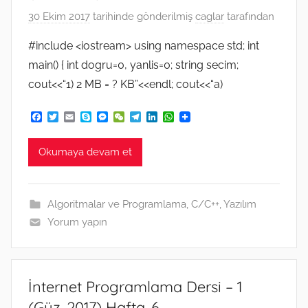
30 Ekim 2017
tarihinde gönderilmiş
caglar
tarafından
#include <iostream> using namespace std; int
main() { int dogru=0, yanlis=0; string secim;
cout<<“1) 2 MB = ? KB”<<endl; cout<<“a)
F
T
E
S
M
W
T
L
W
a
w
m
k
e
e
e
i
h
c
i
a
y
s
C
l
n
a
e
t
i
p
s
h
e
k
t
Okumaya devam et
b
t
l
e
e
a
g
e
s
o
e
n
t
r
d
A
o
r
g
a
I
p
k
e
m
n
p
Algoritmalar ve Programlama
,
C/C++
,
Yazılım
r
Yorum yapın
İnternet Programlama Dersi – 1
(Güz-2017) Hafta-6