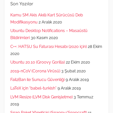
Son Yazılar
Kamu SM Akis Akıllı Kart Sürücüsü Deb
Modifikasyonu
2 Aralık 2020
Ubuntu Desktop Notifications – Masaüstü
Bildirimleri
30 Kasım 2020
C++: HATSU Su Faturası Hesabı (2020 için)
28 Ekim
2020
Ubuntu 20.10 (Groovy Gorilla)
22 Ekim 2020
2019-nCoV (Corona Virüsü)
3 Şubat 2020
Fail2Ban ile Sunucu Güvenliği
9 Aralık 2019
LaTeX için “babel-turkish”
9 Aralık 2019
LVM Resize (LVM Disk Genişletme)
3 Temmuz
2019
Snap Paket Yöneticisi (Snappy/Snapcraft)
11