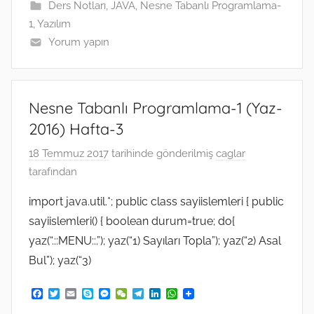
Ders Notları
,
JAVA
,
Nesne Tabanlı Programlama-
r
1
,
Yazılım
Yorum yapın
Nesne Tabanlı Programlama-1 (Yaz-
2016) Hafta-3
18 Temmuz 2017
tarihinde gönderilmiş
caglar
tarafından
import java.util.*; public class sayiislemleri { public
sayiislemleri() { boolean durum=true; do{
yaz(“.::MENU::.”); yaz(“1) Sayıları Topla”); yaz(“2) Asal
Bul”); yaz(“3)
F
T
E
S
M
W
T
L
W
a
w
m
k
e
e
e
i
h