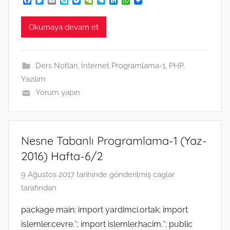
F
T
E
S
M
W
T
L
W
a
w
m
k
e
e
e
i
h
c
i
a
y
s
C
l
n
a
e
t
i
p
s
h
e
k
t
Okumaya devam et
b
t
l
e
e
a
g
e
s
o
e
n
t
r
d
A
o
r
g
a
I
p
k
e
m
n
p
Ders Notları
,
İnternet Programlama-1
,
PHP
,
r
Yazılım
Yorum yapın
Nesne Tabanlı Programlama-1 (Yaz-
2016) Hafta-6/2
9 Ağustos 2017
tarihinde gönderilmiş
caglar
tarafından
package main; import yardimci.ortak; import
islemler.cevre.*; import islemler.hacim.*; public