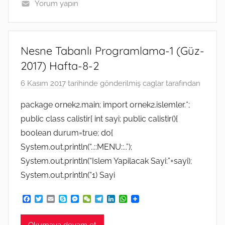
Yorum yapın
Nesne Tabanlı Programlama-1 (Güz-
2017) Hafta-8-2
6 Kasım 2017
tarihinde gönderilmiş
caglar
tarafından
package ornek2.main; import ornek2.islemler.*;
public class calistir{ int sayi; public calistir(){
boolean durum=true; do{
System.out.println(“..::MENU::..”);
System.out.println(“Islem Yapilacak Sayi:”+sayi);
System.out.println(“1) Sayi
F
T
E
S
M
W
T
L
W
a
w
m
k
e
e
e
i
h
c
i
a
y
s
C
l
n
a
e
t
i
p
s
h
e
k
t
Okumaya devam et