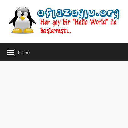
İçeriğe
atla
oflazoglu.org
Her
şey
Menü
bir
"Hello
World"
ile
başlamıştı..