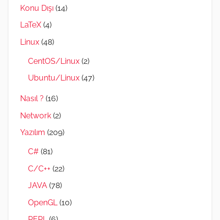
Konu Dışı
(14)
LaTeX
(4)
Linux
(48)
CentOS/Linux
(2)
Ubuntu/Linux
(47)
Nasıl ?
(16)
Network
(2)
Yazılım
(209)
C#
(81)
C/C++
(22)
JAVA
(78)
OpenGL
(10)
PERL
(6)