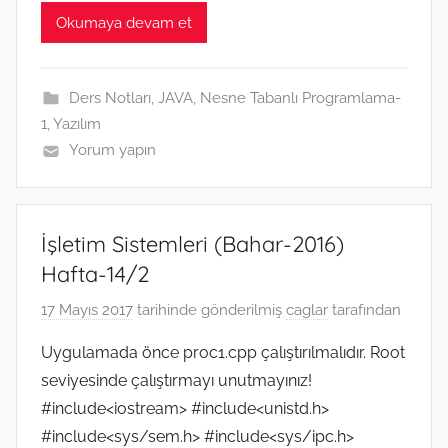
c
i
a
y
s
C
l
n
a
e
t
i
p
s
h
e
k
t
Okumaya devam et
b
t
l
e
e
a
g
e
s
o
e
n
t
r
d
A
o
r
g
a
I
p
k
e
m
n
p
Ders Notları
,
JAVA
,
Nesne Tabanlı Programlama-
r
1
,
Yazılım
Yorum yapın
İşletim Sistemleri (Bahar-2016)
Hafta-14/2
17 Mayıs 2017
tarihinde gönderilmiş
caglar
tarafından
Uygulamada önce proc1.cpp çalıştırılmalıdır. Root
seviyesinde çalıştırmayı unutmayınız!
#include<iostream> #include<unistd.h>
#include<sys/sem.h> #include<sys/ipc.h>