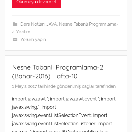
e
t
i
p
s
h
e
k
t
Okumaya devam et
b
t
l
e
e
a
g
e
s
o
e
n
t
r
d
A
o
r
g
a
I
p
k
e
m
n
p
Ders Notları
,
JAVA
,
Nesne Tabanlı Programlama-
r
2
,
Yazılım
Yorum yapın
Nesne Tabanlı Programlama-2
(Bahar-2016) Hafta-10
1 Mayıs 2017
tarihinde gönderilmiş
caglar
tarafından
import java.awt.*; import java.awt.event.*; import
javax.swing.*; import
javax.swing.event.ListSelectionEvent; import
javax.swing.event.ListSelectionListener; import
java.sql.*; import java.util.Vector; public class