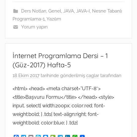
o
r
g
a
I
p
k
e
m
n
p
Ders Notları
,
Genel
,
JAVA
,
JAVA-I
,
Nesne Tabanlı
r
Programlama-1
,
Yazılım
Yorum yapın
İnternet Programlama Dersi – 1
(Güz-2017) Hafta-5
18 Ekim 2017
tarihinde gönderilmiş
caglar
tarafından
<html> <head> <meta charset=”UTF-8″>
<title>Başvuru Formu</title> </head> <style>
input, select{ width:200px; color:red; font-
weight:bold; } .td1{ text-align:right; font-
weight:bold; color:blue; } .td2{