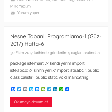
PHP
,
Yazılım
Yorum yapın
Nesne Tabanlı Programlama-1 (Güz-
2017) Hafta-6
30 Ekim 2017
tarihinde gönderilmiş
caglar
tarafından
package iste.main; // kendi yerim import
iste.abc.x; // sinifin yeri //import iste.abc.*; public
class calistir { public static void main(String[]
F
T
E
S
M
W
T
L
W
a
w
m
k
e
e
e
i
h
c
i
a
y
s
C
l
n
a
e
t
i
p
s
h
e
k
t
Okumaya devam et
b
t
l
e
e
a
g
e
s
o
e
n
t
r
d
A