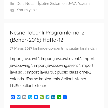
Ders Notları
,
İşletim Sistemleri
,
JAVA
,
Yazılım
r
Yorum yapın
Nesne Tabanlı Programlama-2
(Bahar-2016) Hafta-12
17 Mayıs 2017
tarihinde gönderilmiş
caglar
tarafından
import java.awt.*; import java.awt.event.*; import
javax.swing.*; import javax.swing.event.*; import
java.sql.*; import java.util.*; public class ornek1
extends JFrame implements ActionListener,
ListSelectionListener
F
T
E
S
M
W
T
L
W
a
w
m
k
e
e
e
i
h
c
i
a
y
s
C
l
n
a