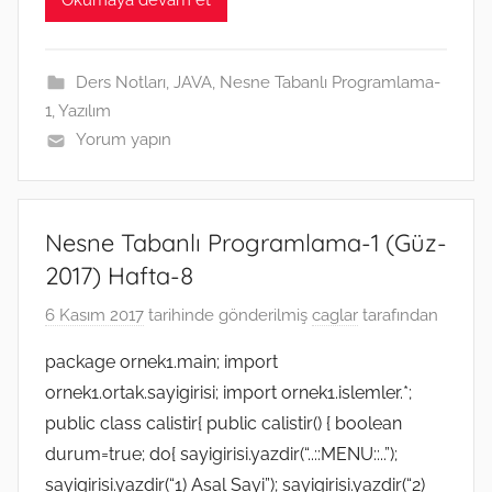
b
t
l
e
e
a
g
e
s
o
e
n
t
r
d
A
o
r
g
a
I
p
k
e
m
n
p
Ders Notları
,
JAVA
,
Nesne Tabanlı Programlama-
r
1
,
Yazılım
Yorum yapın
Nesne Tabanlı Programlama-1 (Güz-
2017) Hafta-8
6 Kasım 2017
tarihinde gönderilmiş
caglar
tarafından
package ornek1.main; import
ornek1.ortak.sayigirisi; import ornek1.islemler.*;
public class calistir{ public calistir() { boolean
durum=true; do{ sayigirisi.yazdir(“..::MENU::..”);
sayigirisi.yazdir(“1) Asal Sayi”); sayigirisi.yazdir(“2)