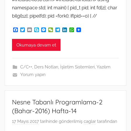
namespace std; int main() { pid_t pid; int fd[2]; char
bilgi[12]; pipe(fd); pid =fork(); if(pid==0) { //
F
T
E
S
M
W
T
L
W
a
w
m
k
e
e
e
i
h
c
i
a
y
s
C
l
n
a
e
t
i
p
s
h
e
k
t
Okumaya devam et
b
t
l
e
e
a
g
e
s
o
e
n
t
r
d
A
o
r
g
a
I
p
k
e
m
n
p
C/C++
,
Ders Notları
,
İşletim Sistemleri
,
Yazılım
r
Yorum yapın
Nesne Tabanlı Programlama-2
(Bahar-2016) Hafta-14
17 Mayıs 2017
tarihinde gönderilmiş
caglar
tarafından