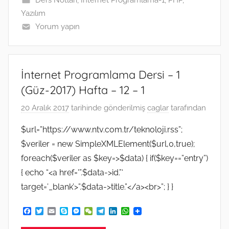
r
Yazılım
Yorum yapın
İnternet Programlama Dersi – 1
(Güz-2017) Hafta – 12 – 1
20 Aralık 2017
tarihinde gönderilmiş
caglar
tarafından
$url=”https://www.ntv.com.tr/teknoloji.rss”;
$veriler = new SimpleXMLElement($url,0,true);
foreach($veriler as $key=>$data) { if($key==”entry”)
{ echo “<a href='”.$data->id.”‘
target=’_blank’>”.$data->title.”</a><br>”; } }
F
T
E
S
M
W
T
L
W
a
w
m
k
e
e
e
i
h
c
i
a
y
s
C
l
n
a