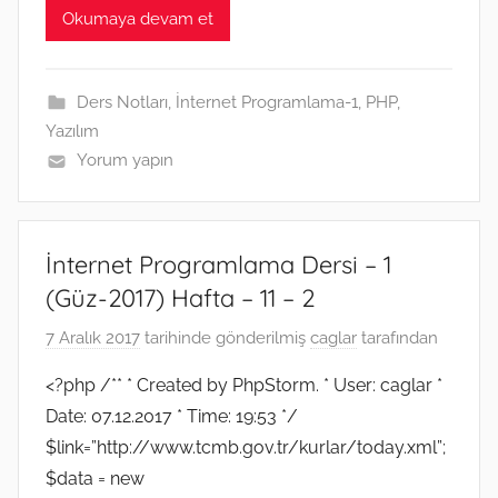
e
t
i
p
s
h
e
k
t
Okumaya devam et
b
t
l
e
e
a
g
e
s
o
e
n
t
r
d
A
o
r
g
a
I
p
k
e
m
n
p
Ders Notları
,
İnternet Programlama-1
,
PHP
,
r
Yazılım
Yorum yapın
İnternet Programlama Dersi – 1
(Güz-2017) Hafta – 11 – 2
7 Aralık 2017
tarihinde gönderilmiş
caglar
tarafından
<?php /** * Created by PhpStorm. * User: caglar *
Date: 07.12.2017 * Time: 19:53 */
$link=”http://www.tcmb.gov.tr/kurlar/today.xml”;
$data = new