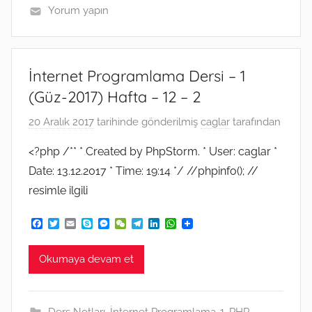
Yorum yapın
İnternet Programlama Dersi – 1
(Güz-2017) Hafta – 12 – 2
20 Aralık 2017
tarihinde gönderilmiş
caglar
tarafından
<?php /** * Created by PhpStorm. * User: caglar *
Date: 13.12.2017 * Time: 19:14 */ //phpinfo(); //
resimle ilgili
F
T
E
S
M
W
T
L
W
a
w
m
k
e
e
e
i
h
c
i
a
y
s
C
l
n
a
e
t
i
p
s
h
e
k
t
Okumaya devam et
b
t
l
e
e
a
g
e
s
o
e
n
t
r
d
A
o
r
g
a
I
p
k
e
m
n
p
Ders Notları
,
İnternet Programlama-1
,
PHP
,