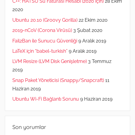
C++: HATSU Su Faturası Hesabı (2020 için)
28 Ekim
2020
Ubuntu 20.10 (Groovy Gorilla)
22 Ekim 2020
2019-nCoV (Corona Virüsü)
3 Şubat 2020
Fail2Ban ile Sunucu Güvenliği
9 Aralık 2019
LaTeX için “babel-turkish”
9 Aralık 2019
LVM Resize (LVM Disk Genişletme)
3 Temmuz
2019
Snap Paket Yöneticisi (Snappy/Snapcraft)
11
Haziran 2019
Ubuntu Wi-Fi Bağlantı Sorunu
9 Haziran 2019
Son yorumlar