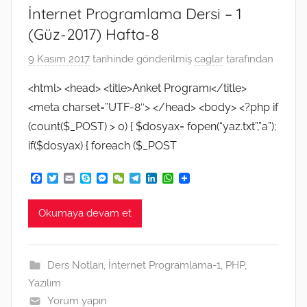
İnternet Programlama Dersi – 1
(Güz-2017) Hafta-8
9 Kasım 2017
tarihinde gönderilmiş
caglar
tarafından
<html> <head> <title>Anket Programı</title>
<meta charset=”UTF-8″> </head> <body> <?php if
(count($_POST) > 0) { $dosyax= fopen(“yaz.txt”,”a”);
if($dosyax) { foreach ($_POST
F
T
E
S
M
W
T
L
W
a
w
m
k
e
e
e
i
h
c
i
a
y
s
C
l
n
a
e
t
i
p
s
h
e
k
t
Okumaya devam et
b
t
l
e
e
a
g
e
s
o
e
n
t
r
d
A
o
r
g
a
I
p
k
e
m
n
p
Ders Notları
,
İnternet Programlama-1
,
PHP
,
r
Yazılım
Yorum yapın