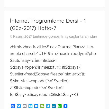
İnternet Programlama Dersi – 1
(Güz-2017) Hafta-7
9 Kasım 2017
tarihinde gönderilmiş
caglar
tarafından
<html> <head> <title>Sınav Oturma Planı</title>
<meta charset=”UTF-8″> </head> <body> <?php
$sutunsay=3; $isimlistesi=[];
$dosya=fopen(“isimler.txt”,”r”); if($dosya) {
$veriler=fread($dosya,filesize(“isimler.txt”));
$isimlistesi=explode(“\n”,$veriler);
/*$liste=explode(“\n”,$veriler);
for($say=0;$say<count($liste);$say++) {
F
T
E
S
M
W
T
L
W