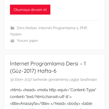
a
w
m
k
e
e
e
i
h
c
i
a
y
s
C
l
n
a
e
t
i
p
s
h
e
k
t
Okumaya devam et
b
t
l
e
e
a
g
e
s
o
e
n
t
r
d
A
o
r
g
a
I
p
k
e
m
n
p
Ders Notları
,
İnternet Programlama-1
,
PHP
,
r
Yazılım
Yorum yapın
İnternet Programlama Dersi – 1
(Güz-2017) Hafta-6
30 Ekim 2017
tarihinde gönderilmiş
caglar
tarafından
<html> <head> <meta http-equiv=”Content-Type”
content=”text/html;charset=utf-8″>
<title>Anasayfa</title> </head> <body> <table