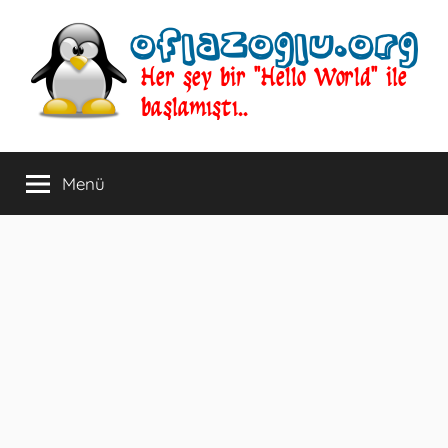
İçeriğe
atla
oflazoglu.org
Her
şey
Menü
bir
"Hello
World"
ile
başlamıştı..