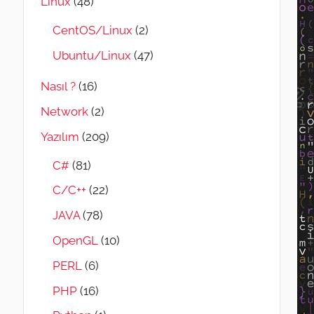
Linux
(48)
CentOS/Linux
(2)
Ubuntu/Linux
(47)
Nasıl ?
(16)
Network
(2)
Yazılım
(209)
C#
(81)
C/C++
(22)
JAVA
(78)
OpenGL
(10)
PERL
(6)
PHP
(16)