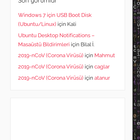
Son yorumlar
Windows 7 için USB Boot Disk
(Ubuntu/Linux)
için
Kali
Ubuntu Desktop Notifications –
Masaüstü Bildirimleri
için
Bilal İ.
2019-nCoV (Corona Virüsü)
için
Mahmut
2019-nCoV (Corona Virüsü)
için
caglar
2019-nCoV (Corona Virüsü)
için
atanur