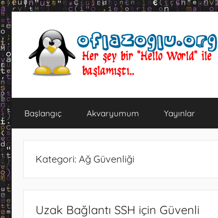
İçeriğe
atla
oflazoglu.org
Her
şey
Başlangıç
Akvaryumum
Yayınlar
bir
"Hello
World"
ile
Kategori:
Ağ Güvenliği
başlamıştı..
Uzak Bağlantı SSH için Güvenli