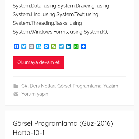
System.Data; using System.Drawing; using
System.Linq; using System.Text; using
System.Threading.Tasks; using
System.Windows.Forms; using System.IO;
F
T
E
S
M
W
T
L
W
a
w
m
k
e
e
e
i
h
c
i
a
y
s
C
l
n
a
e
t
i
p
s
h
e
k
t
Okumaya devam et
b
t
l
e
e
a
g
e
s
o
e
n
t
r
d
A
o
r
g
a
I
p
k
e
m
n
p
C#
,
Ders Notları
,
Görsel Programlama
,
Yazılım
r
Yorum yapın
Görsel Programlama (Güz-2016)
Hafta-10-1