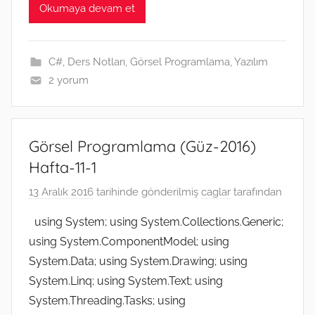
e
t
i
p
s
h
e
k
t
Okumaya devam et
b
t
l
e
e
a
g
e
s
o
e
n
t
r
d
A
o
r
g
a
I
p
k
e
m
n
p
C#
,
Ders Notları
,
Görsel Programlama
,
Yazılım
r
2 yorum
Görsel Programlama (Güz-2016)
Hafta-11-1
13 Aralık 2016
tarihinde gönderilmiş
caglar
tarafından
using System; using System.Collections.Generic;
using System.ComponentModel; using
System.Data; using System.Drawing; using
System.Linq; using System.Text; using
System.Threading.Tasks; using