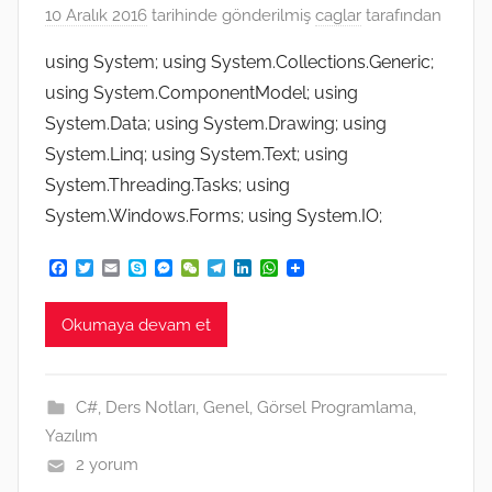
10 Aralık 2016
tarihinde gönderilmiş
caglar
tarafından
using System; using System.Collections.Generic;
using System.ComponentModel; using
System.Data; using System.Drawing; using
System.Linq; using System.Text; using
System.Threading.Tasks; using
System.Windows.Forms; using System.IO;
F
T
E
S
M
W
T
L
W
a
w
m
k
e
e
e
i
h
c
i
a
y
s
C
l
n
a
e
t
i
p
s
h
e
k
t
Okumaya devam et
b
t
l
e
e
a
g
e
s
o
e
n
t
r
d
A
o
r
g
a
I
p
k
e
m
n
p
C#
,
Ders Notları
,
Genel
,
Görsel Programlama
,
r
Yazılım
2 yorum