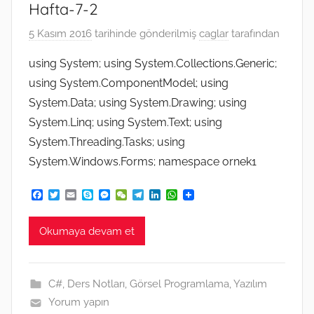
Hafta-7-2
5 Kasım 2016
tarihinde gönderilmiş
caglar
tarafından
using System; using System.Collections.Generic;
using System.ComponentModel; using
System.Data; using System.Drawing; using
System.Linq; using System.Text; using
System.Threading.Tasks; using
System.Windows.Forms; namespace ornek1
F
T
E
S
M
W
T
L
W
a
w
m
k
e
e
e
i
h
c
i
a
y
s
C
l
n
a
e
t
i
p
s
h
e
k
t
Okumaya devam et
b
t
l
e
e
a
g
e
s
o
e
n
t
r
d
A
o
r
g
a
I
p
k
e
m
n
p
C#
,
Ders Notları
,
Görsel Programlama
,
Yazılım
r
Yorum yapın