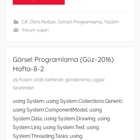
b
t
l
e
e
a
g
e
s
o
e
n
t
r
d
A
o
r
g
a
I
p
k
e
m
n
p
C#
,
Ders Notları
,
Görsel Programlama
,
Yazılım
r
Yorum yapın
Görsel Programlama (Güz-2016)
Hafta-8-2
29 Kasım 2016
tarihinde gönderilmiş
caglar
tarafından
using System; using System.Collections.Generic;
using System.ComponentModel; using
System.Data; using System.Drawing; using
System.Linq; using System.Text; using
System.Threading.Tasks; using