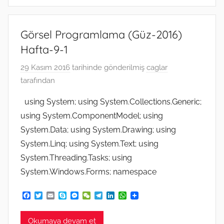
Görsel Programlama (Güz-2016)
Hafta-9-1
29 Kasım 2016
tarihinde gönderilmiş
caglar
tarafından
using System; using System.Collections.Generic;
using System.ComponentModel; using
System.Data; using System.Drawing; using
System.Linq; using System.Text; using
System.Threading.Tasks; using
System.Windows.Forms; namespace
F
T
E
S
M
W
T
L
W
a
w
m
k
e
e
e
i
h
c
i
a
y
s
C
l
n
a
e
t
i
p
s
h
e
k
t
Okumaya devam et