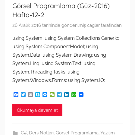
Görsel Programlama (Güz-2016)
Hafta-12-2
26 Aralık 2016
tarihinde gönderilmiş
caglar
tarafından
using System; using System.Collections.Generic;
using System.ComponentModel; using
System.Data; using System.Drawing; using
System.Linq; using System.Text; using
System.Threading.Tasks; using
System.Windows.Forms; using System.IO;
F
T
E
S
M
W
T
L
W
a
w
m
k
e
e
e
i
h
c
i
a
y
s
C
l
n
a
e
t
i
p
s
h
e
k
t
Okumaya devam et
b
t
l
e
e
a
g
e
s
o
e
n
t
r
d
A
o
r
g
a
I
p
k
e
m
n
p
C#
,
Ders Notları
,
Görsel Programlama
,
Yazılım
r