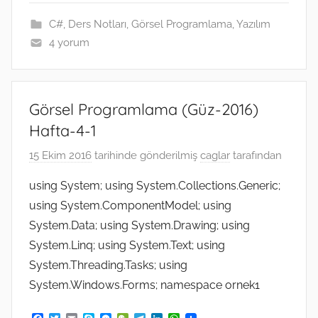
o
r
g
a
I
p
k
e
m
n
p
C#
,
Ders Notları
,
Görsel Programlama
,
Yazılım
r
4 yorum
Görsel Programlama (Güz-2016)
Hafta-4-1
15 Ekim 2016
tarihinde gönderilmiş
caglar
tarafından
using System; using System.Collections.Generic;
using System.ComponentModel; using
System.Data; using System.Drawing; using
System.Linq; using System.Text; using
System.Threading.Tasks; using
System.Windows.Forms; namespace ornek1