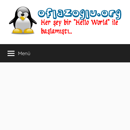
İçeriğe
atla
oflazoglu.org
Her
şey
Menü
bir
"Hello
World"
ile
başlamıştı..