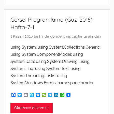
Görsel Programlama (Güz-2016)
Hafta-7-1
1 Kasım 2016
tarihinde gönderilmiş
caglar
tarafından
using System; using System.Collections.Generic;
using System.ComponentModel; using
System.Data; using System.Drawing; using
System.Linq; using System.Text; using
System.Threading.Tasks; using
System.Windows.Forms; namespace ornek1
F
T
E
S
M
W
T
L
W
a
w
m
k
e
e
e
i
h
c
i
a
y
s
C
l
n
a
e
t
i
p
s
h
e
k
t
Okumaya devam et
b
t
l
e
e
a
g
e
s