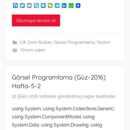
F
T
E
S
M
W
T
L
W
a
w
m
k
e
e
e
i
h
c
i
a
y
s
C
l
n
a
e
t
i
p
s
h
e
k
t
Okumaya devam et
b
t
l
e
e
a
g
e
s
o
e
n
t
r
d
A
o
r
g
a
I
p
k
e
m
n
p
C#
,
Ders Notları
,
Görsel Programlama
,
Yazılım
r
Yorum yapın
Görsel Programlama (Güz-2016)
Hafta-5-2
22 Ekim 2016
tarihinde gönderilmiş
caglar
tarafından
using System; using System.Collections.Generic;
using System.ComponentModel; using
System.Data; using System.Drawing; using