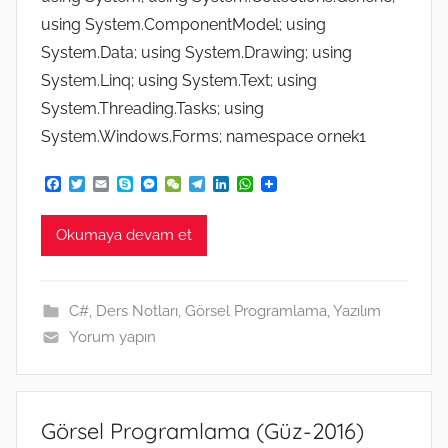
using System.ComponentModel; using
System.Data; using System.Drawing; using
System.Linq; using System.Text; using
System.Threading.Tasks; using
System.Windows.Forms; namespace ornek1
F
T
E
S
M
W
T
L
W
a
w
m
k
e
e
e
i
h
c
i
a
y
s
C
l
n
a
e
t
i
p
s
h
e
k
t
Okumaya devam et
b
t
l
e
e
a
g
e
s
o
e
n
t
r
d
A
o
r
g
a
I
p
k
e
m
n
p
C#
,
Ders Notları
,
Görsel Programlama
,
Yazılım
r
Yorum yapın
Görsel Programlama (Güz-2016)