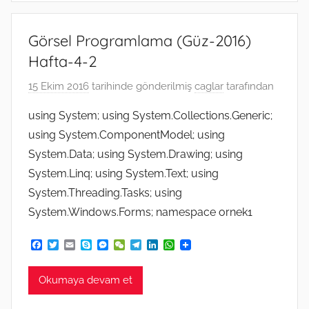
Görsel Programlama (Güz-2016)
Hafta-4-2
15 Ekim 2016
tarihinde gönderilmiş
caglar
tarafından
using System; using System.Collections.Generic;
using System.ComponentModel; using
System.Data; using System.Drawing; using
System.Linq; using System.Text; using
System.Threading.Tasks; using
System.Windows.Forms; namespace ornek1
F
T
E
S
M
W
T
L
W
a
w
m
k
e
e
e
i
h
c
i
a
y
s
C
l
n
a
e
t
i
p
s
h
e
k
t
Okumaya devam et
b
t
l
e
e
a
g
e
s
o
e
n
t
r
d
A