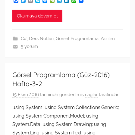
F
T
E
S
M
W
T
L
W
a
w
m
k
e
e
e
i
h
c
i
a
y
s
C
l
n
a
e
t
i
p
s
h
e
k
t
Okumaya devam et
b
t
l
e
e
a
g
e
s
o
e
n
t
r
d
A
o
r
g
a
I
p
k
e
m
n
p
C#
,
Ders Notları
,
Görsel Programlama
,
Yazılım
r
5 yorum
Görsel Programlama (Güz-2016)
Hafta-3-2
15 Ekim 2016
tarihinde gönderilmiş
caglar
tarafından
using System; using System.Collections.Generic;
using System.ComponentModel; using
System.Data; using System.Drawing; using
System.Linq; using System.Text; using