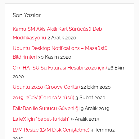
Son Yazılar
Kamu SM Akis Akıllı Kart Sürücüsü Deb
Modifikasyonu
2 Aralık 2020
Ubuntu Desktop Notifications – Masaüstü
Bildirimleri
30 Kasım 2020
C++: HATSU Su Faturası Hesabı (2020 için)
28 Ekim
2020
Ubuntu 20.10 (Groovy Gorilla)
22 Ekim 2020
2019-nCoV (Corona Virüsü)
3 Şubat 2020
Fail2Ban ile Sunucu Güvenliği
9 Aralık 2019
LaTeX için “babel-turkish”
9 Aralık 2019
LVM Resize (LVM Disk Genişletme)
3 Temmuz
2019