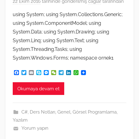
22 Ekim 2016
tarihinde gönderilmiş
caglar
tarafından
using System; using System.Collections.Generic;
using System.ComponentModel; using
System.Data; using System.Drawing; using
System.Linq; using System.Text; using
System.Threading.Tasks; using
System.Windows.Forms; namespace ornek1
F
T
E
S
M
W
T
L
W
a
w
m
k
e
e
e
i
h
c
i
a
y
s
C
l
n
a
e
t
i
p
s
h
e
k
t
Okumaya devam et
b
t
l
e
e
a
g
e
s
o
e
n
t
r
d
A
o
r
g
a
I
p
k
e
m
n
p
C#
,
Ders Notları
,
Genel
,
Görsel Programlama
,
r
Yazılım
Yorum yapın