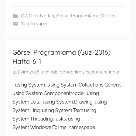
o
e
n
t
r
d
A
o
r
g
a
I
p
k
e
m
n
p
C#
,
Ders Notları
,
Görsel Programlama
,
Yazılım
r
Yorum yapın
Görsel Programlama (Güz-2016)
Hafta-6-1
31 Ekim 2016
tarihinde gönderilmiş
caglar
tarafından
using System; using System.Collections.Generic;
using System.ComponentModel; using
System.Data; using System.Drawing; using
System.Linq; using System.Text; using
System.Threading.Tasks; using
System.Windows.Forms; namespace