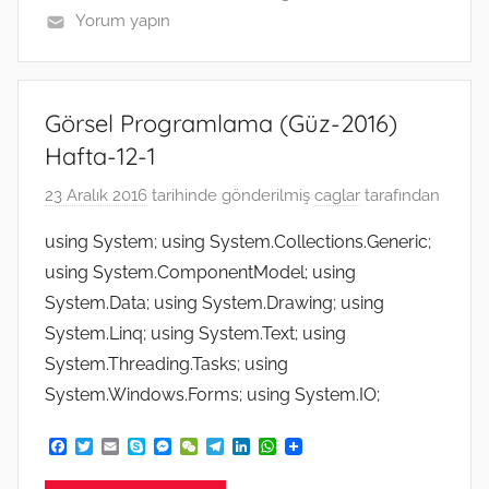
Yorum yapın
Görsel Programlama (Güz-2016)
Hafta-12-1
23 Aralık 2016
tarihinde gönderilmiş
caglar
tarafından
using System; using System.Collections.Generic;
using System.ComponentModel; using
System.Data; using System.Drawing; using
System.Linq; using System.Text; using
System.Threading.Tasks; using
System.Windows.Forms; using System.IO;
F
T
E
S
M
W
T
L
W
a
w
m
k
e
e
e
i
h
c
i
a
y
s
C
l
n
a