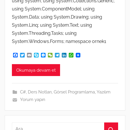
using System; using System.Collections.Generic;
using System.ComponentModel; using
System.Data; using System.Drawing; using
System.Linq; using System.Text; using
System.Threading.Tasks; using
System.Windows.Forms; namespace ornek1
F
T
E
S
M
W
T
L
W
a
w
m
k
e
e
e
i
h
c
i
a
y
s
C
l
n
a
e
t
i
p
s
h
e
k
t
Okumaya devam et
b
t
l
e
e
a
g
e
s
o
e
n
t
r
d
A
o
r
g
a
I
p
k
e
m
n
p
C#
,
Ders Notları
,
Görsel Programlama
,
Yazılım
r
Yorum yapın
Arama: