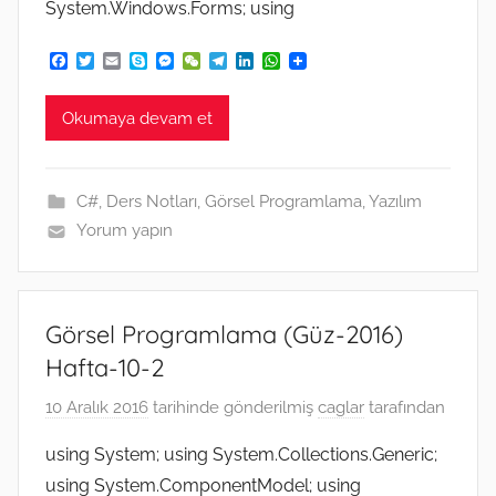
System.Windows.Forms; using
F
T
E
S
M
W
T
L
W
a
w
m
k
e
e
e
i
h
c
i
a
y
s
C
l
n
a
e
t
i
p
s
h
e
k
t
Okumaya devam et
b
t
l
e
e
a
g
e
s
o
e
n
t
r
d
A
o
r
g
a
I
p
k
e
m
n
p
C#
,
Ders Notları
,
Görsel Programlama
,
Yazılım
r
Yorum yapın
Görsel Programlama (Güz-2016)
Hafta-10-2
10 Aralık 2016
tarihinde gönderilmiş
caglar
tarafından
using System; using System.Collections.Generic;
using System.ComponentModel; using