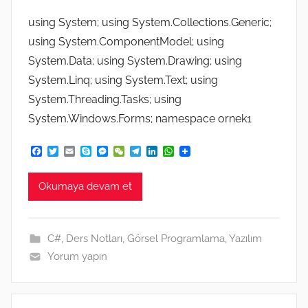
using System; using System.Collections.Generic;
using System.ComponentModel; using
System.Data; using System.Drawing; using
System.Linq; using System.Text; using
System.Threading.Tasks; using
System.Windows.Forms; namespace ornek1
F
T
E
S
M
W
T
L
W
a
w
m
k
e
e
e
i
h
c
i
a
y
s
C
l
n
a
e
t
i
p
s
h
e
k
t
Okumaya devam et
b
t
l
e
e
a
g
e
s
o
e
n
t
r
d
A
o
r
g
a
I
p
k
e
m
n
p
C#
,
Ders Notları
,
Görsel Programlama
,
Yazılım
r
Yorum yapın