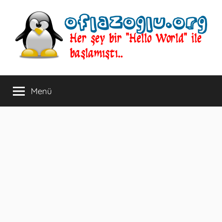
İçeriğe
atla
oflazoglu.org
Her
şey
Menü
bir
"Hello
World"
ile
başlamıştı..