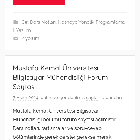
b
t
l
e
e
a
g
e
s
o
e
n
t
r
d
A
o
r
g
a
I
p
k
e
m
n
p
C#
,
Ders Notları
,
Nesneye Yönelik Programlama
r
I
,
Yazılım
2 yorum
Mustafa Kemal Üniversitesi
Bilgisayar Mühendisliği Forum
Sayfası
7 Ekim 2014
tarihinde gönderilmiş
caglar
tarafından
Mustafa Kemal Üniversitesi Bilgisayar
Mühendisliği bölümü forum sayfası açılmıştır.
Ders notları, tartışmalar ve soru-cevap
bölümlerinde gerek dersler gerekse merak