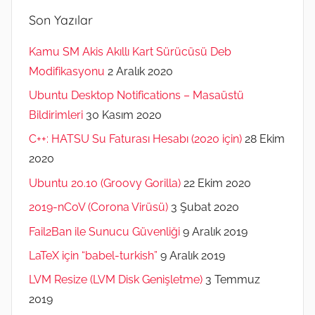
Son Yazılar
Kamu SM Akis Akıllı Kart Sürücüsü Deb
Modifikasyonu
2 Aralık 2020
Ubuntu Desktop Notifications – Masaüstü
Bildirimleri
30 Kasım 2020
C++: HATSU Su Faturası Hesabı (2020 için)
28 Ekim
2020
Ubuntu 20.10 (Groovy Gorilla)
22 Ekim 2020
2019-nCoV (Corona Virüsü)
3 Şubat 2020
Fail2Ban ile Sunucu Güvenliği
9 Aralık 2019
LaTeX için “babel-turkish”
9 Aralık 2019
LVM Resize (LVM Disk Genişletme)
3 Temmuz
2019