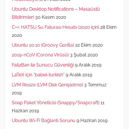
Ubuntu Desktop Notifications – Masaüstü
Bildirimleri
30 Kasım 2020
C++: HATSU Su Faturası Hesabı (2020 için)
28 Ekim
2020
Ubuntu 20.10 (Groovy Gorilla)
22 Ekim 2020
2019-nCoV (Corona Virüsü)
3 Şubat 2020
Fail2Ban ile Sunucu Güvenliği
9 Aralık 2019
LaTeX için “babel-turkish”
9 Aralık 2019
LVM Resize (LVM Disk Genişletme)
3 Temmuz
2019
Snap Paket Yöneticisi (Snappy/Snapcraft)
11
Haziran 2019
Ubuntu Wi-Fi Bağlantı Sorunu
9 Haziran 2019