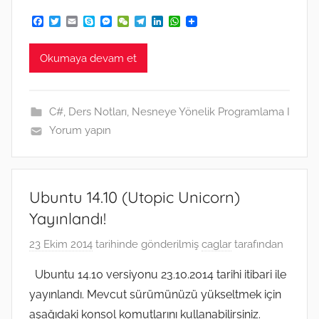
F
T
E
S
M
W
T
L
W
a
w
m
k
e
e
e
i
h
c
i
a
y
s
C
l
n
a
e
t
i
p
s
h
e
k
t
Okumaya devam et
b
t
l
e
e
a
g
e
s
o
e
n
t
r
d
A
o
r
g
a
I
p
k
e
m
n
p
C#
,
Ders Notları
,
Nesneye Yönelik Programlama I
r
Yorum yapın
Ubuntu 14.10 (Utopic Unicorn)
Yayınlandı!
23 Ekim 2014
tarihinde gönderilmiş
caglar
tarafından
Ubuntu 14.10 versiyonu 23.10.2014 tarihi itibari ile
yayınlandı. Mevcut sürümünüzü yükseltmek için
aşağıdaki konsol komutlarını kullanabilirsiniz.