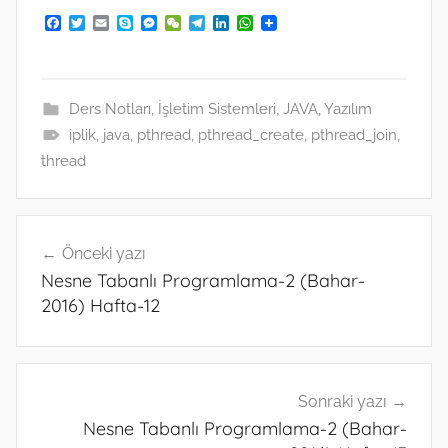
F
T
E
S
M
W
T
L
W
a
w
m
k
e
e
e
i
h
c
i
a
y
s
C
l
n
a
e
t
i
p
s
h
e
k
t
b
t
l
e
e
a
g
e
s
o
e
n
t
r
d
A
Ders Notları
,
İşletim Sistemleri
,
JAVA
,
Yazılım
o
r
g
a
I
p
k
e
m
n
p
iplik
,
java
,
pthread
,
pthread_create
,
pthread_join
,
r
thread
Yazı
Önceki yazı
gezinmesi
Nesne Tabanlı Programlama-2 (Bahar-
2016) Hafta-12
Sonraki yazı
Nesne Tabanlı Programlama-2 (Bahar-