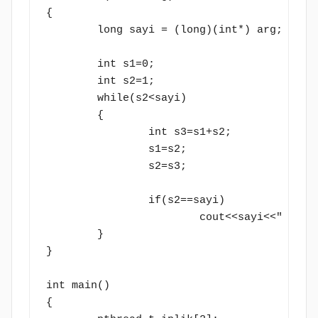
{

	long sayi = (long)(int*) arg;

	int s1=0;

	int s2=1;

	while(s2<sayi)

	{

		int s3=s1+s2;

		s1=s2;

		s2=s3;

		if(s2==sayi)

			cout<<sayi<<" degeri fib. sayisidir"<<endl;

	}

}

int main()

{
