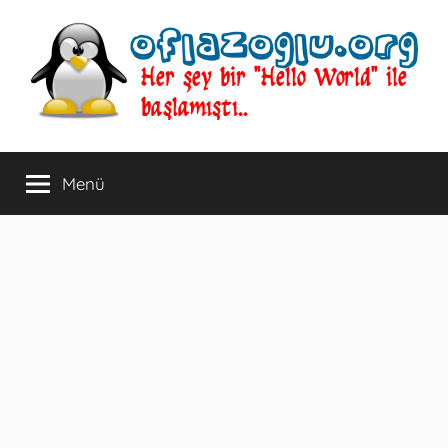
İçeriğe
atla
oflazoglu.org
Her
şey
Menü
bir
"Hello
World"
ile
başlamıştı..