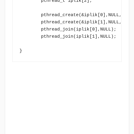
	pthread_t iplik[2];

	pthread_create(&iplik[0],NULL,asal,(void* ) 89 );

	pthread_create(&iplik[1],NULL,fib,(void* ) 89 );

	pthread_join(iplik[0],NULL);

	pthread_join(iplik[1],NULL);
