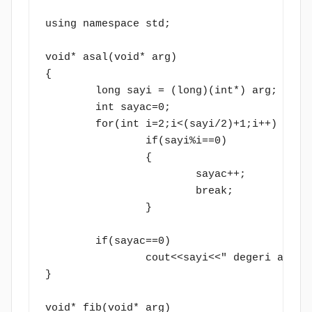
using namespace std;

void* asal(void* arg)

{

	long sayi = (long)(int*) arg;

	int sayac=0;

	for(int i=2;i<(sayi/2)+1;i++)

		if(sayi%i==0)

		{	

			sayac++;

			break;

		}

	if(sayac==0)

		cout<<sayi<<" degeri asaldir"<<endl; 

}

void* fib(void* arg)
