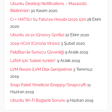
Ubuntu Desktop Notifications – Masaüstü
Bildirimleri
30 Kasım 2020
C++: HATSU Su Faturası Hesabı (2020 için)
28 Ekim
2020
Ubuntu 20.10 (Groovy Gorilla)
22 Ekim 2020
2019-nCoV (Corona Virüsü)
3 Şubat 2020
Fail2Ban ile Sunucu Güvenliği
9 Aralık 2019
LaTeX için “babel-turkish”
9 Aralık 2019
LVM Resize (LVM Disk Genişletme)
3 Temmuz
2019
Snap Paket Yöneticisi (Snappy/Snapcraft)
11
Haziran 2019
Ubuntu Wi-Fi Bağlantı Sorunu
9 Haziran 2019