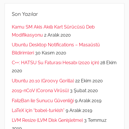
Son Yazılar
Kamu SM Akis Akıllı Kart Sürücüsü Deb
Modifikasyonu
2 Aralık 2020
Ubuntu Desktop Notifications – Masaüstü
Bildirimleri
30 Kasım 2020
C++: HATSU Su Faturası Hesabı (2020 için)
28 Ekim
2020
Ubuntu 20.10 (Groovy Gorilla)
22 Ekim 2020
2019-nCoV (Corona Virüsü)
3 Şubat 2020
Fail2Ban ile Sunucu Güvenliği
9 Aralık 2019
LaTeX için “babel-turkish”
9 Aralık 2019
LVM Resize (LVM Disk Genişletme)
3 Temmuz
2019