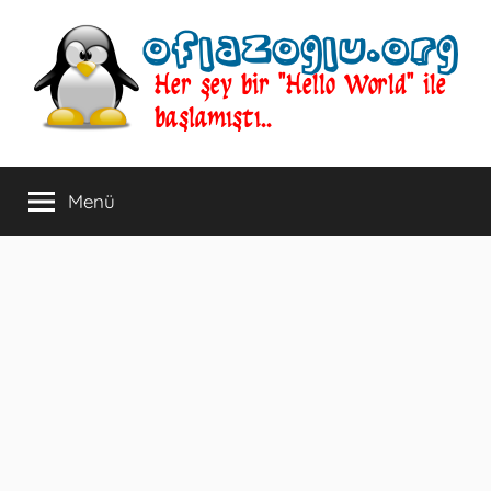
İçeriğe
atla
oflazoglu.org
Her
şey
Menü
bir
"Hello
World"
ile
başlamıştı..