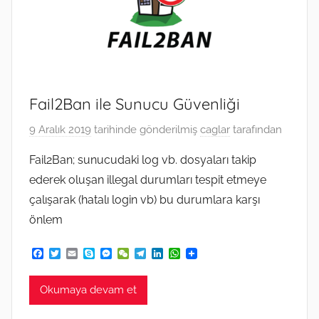
Fail2Ban ile Sunucu Güvenliği
9 Aralık 2019
tarihinde gönderilmiş
caglar
tarafından
Fail2Ban; sunucudaki log vb. dosyaları takip
ederek oluşan illegal durumları tespit etmeye
çalışarak (hatalı login vb) bu durumlara karşı
önlem
F
T
E
S
M
W
T
L
W
a
w
m
k
e
e
e
i
h
c
i
a
y
s
C
l
n
a
e
t
i
p
s
h
e
k
t
Okumaya devam et
b
t
l
e
e
a
g
e
s
o
e
n
t
r
d
A