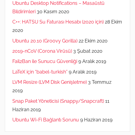
Ubuntu Desktop Notifications – Masaüstü
Bildirimleri
30 Kasım 2020
C++: HATSU Su Faturası Hesabı (2020 için)
28 Ekim
2020
Ubuntu 20.10 (Groovy Gorilla)
22 Ekim 2020
2019-nCoV (Corona Virüsü)
3 Şubat 2020
Fail2Ban ile Sunucu Güvenliği
9 Aralık 2019
LaTeX için “babel-turkish”
9 Aralık 2019
LVM Resize (LVM Disk Genişletme)
3 Temmuz
2019
Snap Paket Yöneticisi (Snappy/Snapcraft)
11
Haziran 2019
Ubuntu Wi-Fi Bağlantı Sorunu
9 Haziran 2019