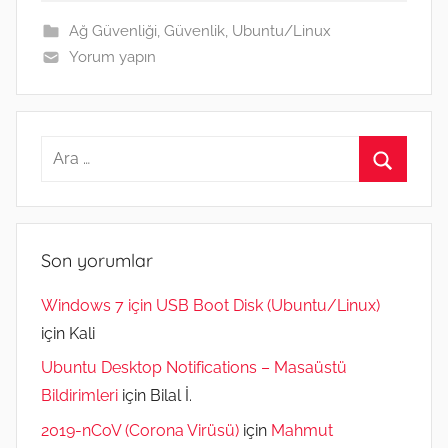
k
e
m
n
p
Ağ Güvenliği
,
Güvenlik
,
Ubuntu/Linux
r
Yorum yapın
Arama:
Ara
Son yorumlar
Windows 7 için USB Boot Disk (Ubuntu/Linux)
için
Kali
Ubuntu Desktop Notifications – Masaüstü
Bildirimleri
için
Bilal İ.
2019-nCoV (Corona Virüsü)
için
Mahmut