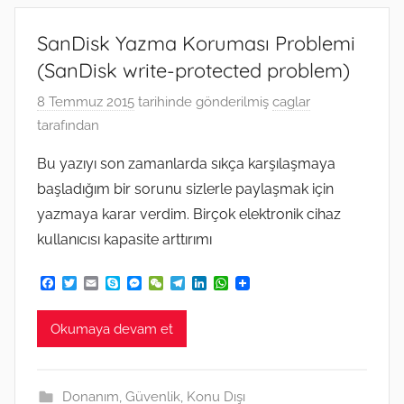
SanDisk Yazma Koruması Problemi
(SanDisk write-protected problem)
8 Temmuz 2015
tarihinde gönderilmiş
caglar
tarafından
Bu yazıyı son zamanlarda sıkça karşılaşmaya
başladığım bir sorunu sizlerle paylaşmak için
yazmaya karar verdim. Birçok elektronik cihaz
kullanıcısı kapasite arttırımı
F
T
E
S
M
W
T
L
W
a
w
m
k
e
e
e
i
h
c
i
a
y
s
C
l
n
a
e
t
i
p
s
h
e
k
t
Okumaya devam et
b
t
l
e
e
a
g
e
s
o
e
n
t
r
d
A
o
r
g
a
I
p
k
e
m
n
p
Donanım
,
Güvenlik
,
Konu Dışı
r