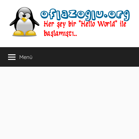
İçeriğe
atla
oflazoglu.org
Her
şey
Menü
bir
"Hello
World"
ile
başlamıştı..