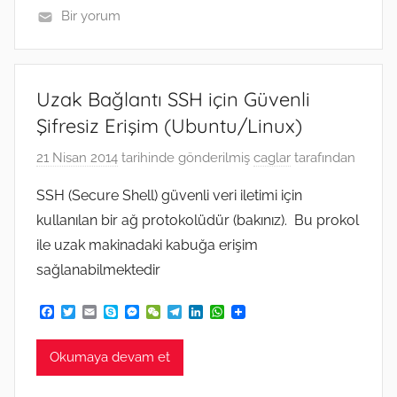
Bir yorum
Uzak Bağlantı SSH için Güvenli
Şifresiz Erişim (Ubuntu/Linux)
21 Nisan 2014
tarihinde gönderilmiş
caglar
tarafından
SSH (Secure Shell) güvenli veri iletimi için
kullanılan bir ağ protokolüdür (bakınız). Bu prokol
ile uzak makinadaki kabuğa erişim
sağlanabilmektedir
F
T
E
S
M
W
T
L
W
a
w
m
k
e
e
e
i
h
c
i
a
y
s
C
l
n
a
e
t
i
p
s
h
e
k
t
Okumaya devam et
b
t
l
e
e
a
g
e
s
o
e
n
t
r
d
A
o
r
g
a
I
p