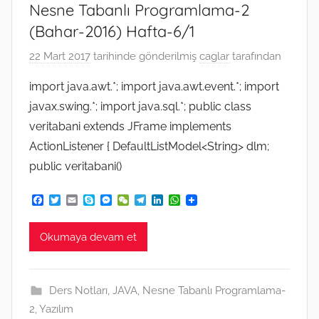
Nesne Tabanlı Programlama-2
(Bahar-2016) Hafta-6/1
22 Mart 2017
tarihinde gönderilmiş
caglar
tarafından
import java.awt.*; import java.awt.event.*; import
javax.swing.*; import java.sql.*; public class
veritabani extends JFrame implements
ActionListener { DefaultListModel<String> dlm;
public veritabani()
F
T
E
S
M
W
T
L
W
a
w
m
k
e
e
e
i
h
c
i
a
y
s
C
l
n
a
e
t
i
p
s
h
e
k
t
Okumaya devam et
b
t
l
e
e
a
g
e
s
o
e
n
t
r
d
A
o
r
g
a
I
p
k
e
m
n
p
Ders Notları
,
JAVA
,
Nesne Tabanlı Programlama-
r
2
,
Yazılım