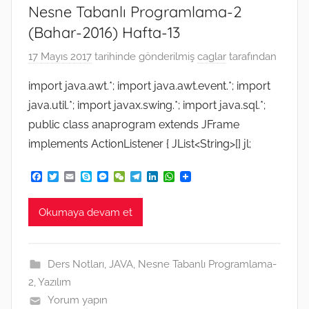
Nesne Tabanlı Programlama-2
(Bahar-2016) Hafta-13
17 Mayıs 2017
tarihinde gönderilmiş
caglar
tarafından
import java.awt.*; import java.awt.event.*; import
java.util.*; import javax.swing.*; import java.sql.*;
public class anaprogram extends JFrame
implements ActionListener { JList<String>[] jl;
F
T
E
S
M
W
T
L
W
a
w
m
k
e
e
e
i
h
c
i
a
y
s
C
l
n
a
e
t
i
p
s
h
e
k
t
Okumaya devam et
b
t
l
e
e
a
g
e
s
o
e
n
t
r
d
A
o
r
g
a
I
p
k
e
m
n
p
Ders Notları
,
JAVA
,
Nesne Tabanlı Programlama-
r
2
,
Yazılım
Yorum yapın