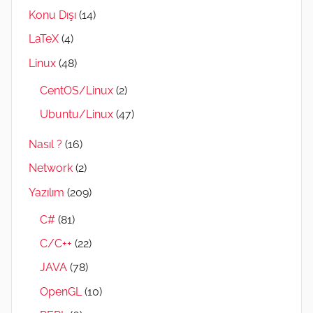
Konu Dışı
(14)
LaTeX
(4)
Linux
(48)
CentOS/Linux
(2)
Ubuntu/Linux
(47)
Nasıl ?
(16)
Network
(2)
Yazılım
(209)
C#
(81)
C/C++
(22)
JAVA
(78)
OpenGL
(10)