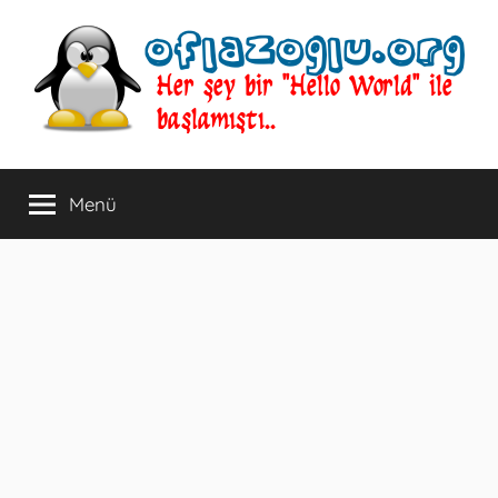
İçeriğe
atla
oflazoglu.org
Her
şey
Menü
bir
"Hello
World"
ile
başlamıştı..