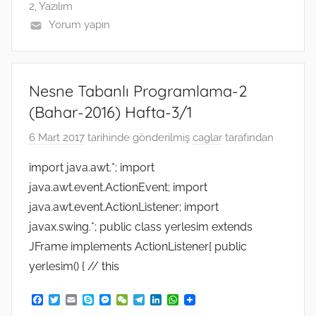
2
,
Yazılım
Yorum yapın
Nesne Tabanlı Programlama-2
(Bahar-2016) Hafta-3/1
6 Mart 2017
tarihinde gönderilmiş
caglar
tarafından
import java.awt.*; import
java.awt.event.ActionEvent; import
java.awt.event.ActionListener; import
javax.swing.*; public class yerlesim extends
JFrame implements ActionListener{ public
yerlesim() { // this
F
T
E
S
M
W
T
L
W
a
w
m
k
e
e
e
i
h