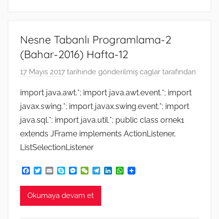
Nesne Tabanlı Programlama-2
(Bahar-2016) Hafta-12
17 Mayıs 2017
tarihinde gönderilmiş
caglar
tarafından
import java.awt.*; import java.awt.event.*; import
javax.swing.*; import javax.swing.event.*; import
java.sql.*; import java.util.*; public class ornek1
extends JFrame implements ActionListener,
ListSelectionListener
F
T
E
S
M
W
T
L
W
a
w
m
k
e
e
e
i
h
c
i
a
y
s
C
l
n
a
e
t
i
p
s
h
e
k
t
Okumaya devam et
b
t
l
e
e
a
g
e
s
o
e
n
t
r
d
A
o
r
g
a
I
p