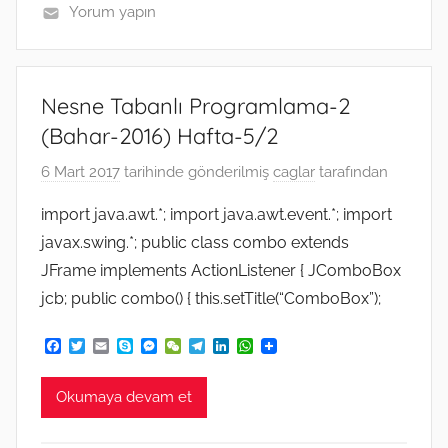
Yorum yapın
Nesne Tabanlı Programlama-2
(Bahar-2016) Hafta-5/2
6 Mart 2017
tarihinde gönderilmiş
caglar
tarafından
import java.awt.*; import java.awt.event.*; import
javax.swing.*; public class combo extends
JFrame implements ActionListener { JComboBox
jcb; public combo() { this.setTitle(“ComboBox”);
F
T
E
S
M
W
T
L
W
a
w
m
k
e
e
e
i
h
c
i
a
y
s
C
l
n
a
e
t
i
p
s
h
e
k
t
Okumaya devam et
b
t
l
e
e
a
g
e
s
o
e
n
t
r
d
A
o
r
g
a
I
p