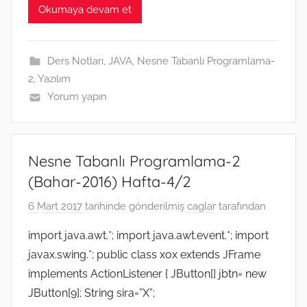
e
t
i
p
s
h
e
k
t
Okumaya devam et
b
t
l
e
e
a
g
e
s
o
e
n
t
r
d
A
o
r
g
a
I
p
k
e
m
n
p
Ders Notları
,
JAVA
,
Nesne Tabanlı Programlama-
r
2
,
Yazılım
Yorum yapın
Nesne Tabanlı Programlama-2
(Bahar-2016) Hafta-4/2
6 Mart 2017
tarihinde gönderilmiş
caglar
tarafından
import java.awt.*; import java.awt.event.*; import
javax.swing.*; public class xox extends JFrame
implements ActionListener { JButton[] jbtn= new
JButton[9]; String sira=”X”;