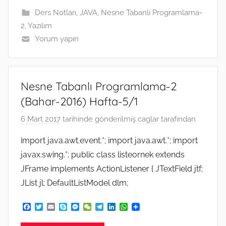
k
e
m
n
p
Ders Notları
,
JAVA
,
Nesne Tabanlı Programlama-
r
2
,
Yazılım
Yorum yapın
Nesne Tabanlı Programlama-2
(Bahar-2016) Hafta-5/1
6 Mart 2017
tarihinde gönderilmiş
caglar
tarafından
import java.awt.event.*; import java.awt.*; import
javax.swing.*; public class listeornek extends
JFrame implements ActionListener { JTextField jtf;
JList jl; DefaultListModel dlm;
F
T
E
S
M
W
T
L
W
a
w
m
k
e
e
e
i
h
c
i
a
y
s
C
l
n
a