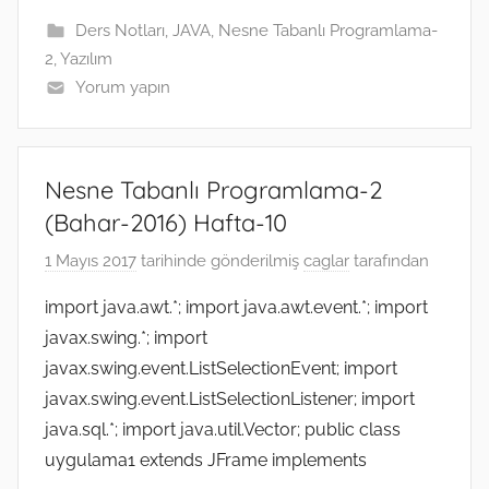
k
e
m
n
p
Ders Notları
,
JAVA
,
Nesne Tabanlı Programlama-
r
2
,
Yazılım
Yorum yapın
Nesne Tabanlı Programlama-2
(Bahar-2016) Hafta-10
1 Mayıs 2017
tarihinde gönderilmiş
caglar
tarafından
import java.awt.*; import java.awt.event.*; import
javax.swing.*; import
javax.swing.event.ListSelectionEvent; import
javax.swing.event.ListSelectionListener; import
java.sql.*; import java.util.Vector; public class
uygulama1 extends JFrame implements