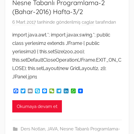
Nesne Tabanlı Programlama-2
(Bahar-2016) Hafta-3/2
6 Mart 2017
tarihinde gönderilmiş
caglar
tarafından
import java.awt.*; import javax.swing.*; public
class yerlesim2 extends JFrame { public
yerlesim2() { this.setSize(200,200);
this.setDefaultCloseOperation(JFrame.EXIT_ON_C
LOSE); this.setLayout(new GridLayout(2, 2));
JPanel jpn1
F
T
E
S
M
W
T
L
W
a
w
m
k
e
e
e
i
h
c
i
a
y
s
C
l
n
a
e
t
i
p
s
h
e
k
t
Okumaya devam et
b
t
l
e
e
a
g
e
s
o
e
n
t
r
d
A
o
r
g
a
I
p
k
e
m
n
p
Ders Notları
,
JAVA
,
Nesne Tabanlı Programlama-
r