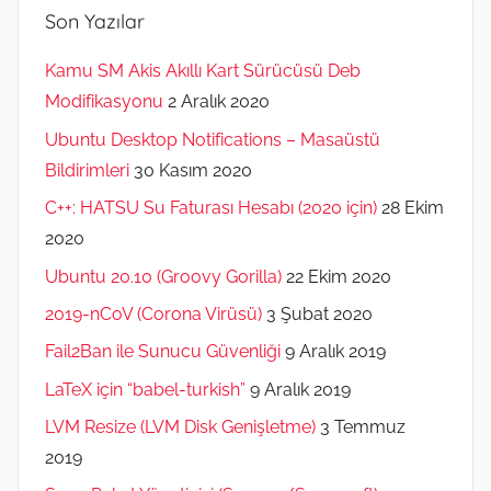
Son Yazılar
Kamu SM Akis Akıllı Kart Sürücüsü Deb
Modifikasyonu
2 Aralık 2020
Ubuntu Desktop Notifications – Masaüstü
Bildirimleri
30 Kasım 2020
C++: HATSU Su Faturası Hesabı (2020 için)
28 Ekim
2020
Ubuntu 20.10 (Groovy Gorilla)
22 Ekim 2020
2019-nCoV (Corona Virüsü)
3 Şubat 2020
Fail2Ban ile Sunucu Güvenliği
9 Aralık 2019
LaTeX için “babel-turkish”
9 Aralık 2019
LVM Resize (LVM Disk Genişletme)
3 Temmuz
2019