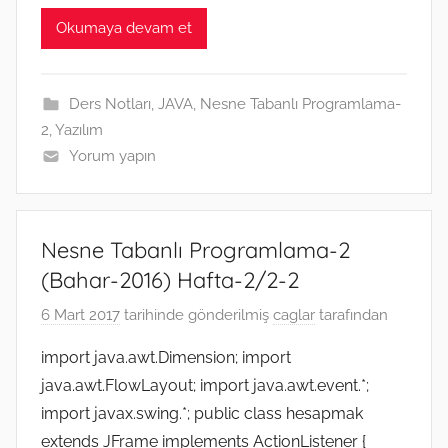
c
i
a
y
s
C
l
n
a
e
t
i
p
s
h
e
k
t
Okumaya devam et
b
t
l
e
e
a
g
e
s
o
e
n
t
r
d
A
o
r
g
a
I
p
k
e
m
n
p
Ders Notları
,
JAVA
,
Nesne Tabanlı Programlama-
r
2
,
Yazılım
Yorum yapın
Nesne Tabanlı Programlama-2
(Bahar-2016) Hafta-2/2-2
6 Mart 2017
tarihinde gönderilmiş
caglar
tarafından
import java.awt.Dimension; import
java.awt.FlowLayout; import java.awt.event.*;
import javax.swing.*; public class hesapmak
extends JFrame implements ActionListener {