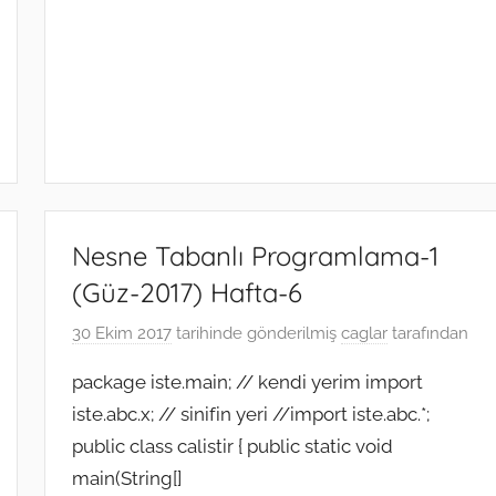
Nesne Tabanlı Programlama-1
(Güz-2017) Hafta-6
30 Ekim 2017
tarihinde gönderilmiş
caglar
tarafından
package iste.main; // kendi yerim import
iste.abc.x; // sinifin yeri //import iste.abc.*;
public class calistir { public static void
main(String[]