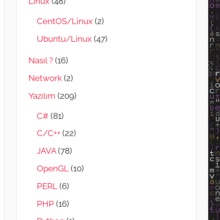
Linux
(48)
CentOS/Linux
(2)
Ubuntu/Linux
(47)
Nasıl ?
(16)
Network
(2)
Yazılım
(209)
C#
(81)
C/C++
(22)
JAVA
(78)
OpenGL
(10)
PERL
(6)
PHP
(16)