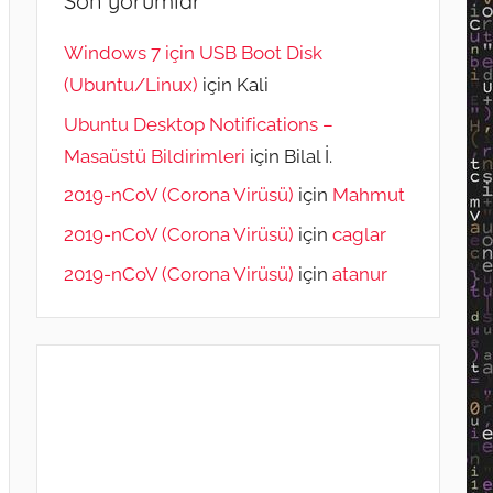
Son yorumlar
Windows 7 için USB Boot Disk
(Ubuntu/Linux)
için
Kali
Ubuntu Desktop Notifications –
Masaüstü Bildirimleri
için
Bilal İ.
2019-nCoV (Corona Virüsü)
için
Mahmut
2019-nCoV (Corona Virüsü)
için
caglar
2019-nCoV (Corona Virüsü)
için
atanur