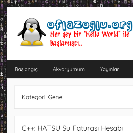
İçeriğe
atla
oflazoglu.org
Her
şey
Başlangıç
Akvaryumum
Yayınlar
bir
"Hello
World"
ile
Kategori:
Genel
başlamıştı..
C++: HATSU Su Faturası Hesabı