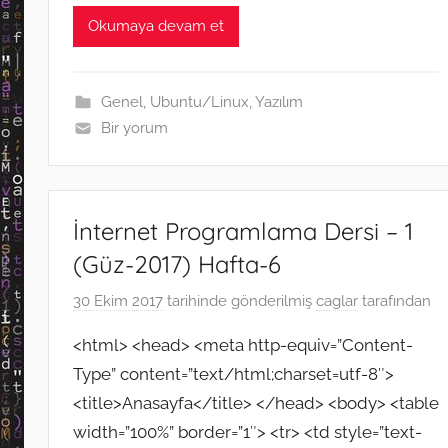
c
i
a
y
s
C
l
n
a
e
t
i
p
s
h
e
k
t
Okumaya devam et
b
t
l
e
e
a
g
e
s
o
e
n
t
r
d
A
o
r
g
a
I
p
k
e
m
n
p
Genel
,
Ubuntu/Linux
,
Yazılım
r
Bir yorum
İnternet Programlama Dersi – 1
(Güz-2017) Hafta-6
30 Ekim 2017
tarihinde gönderilmiş
caglar
tarafından
<html> <head> <meta http-equiv=”Content-
Type” content=”text/html;charset=utf-8″>
<title>Anasayfa</title> </head> <body> <table
width=”100%” border=”1″> <tr> <td style=”text-