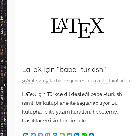
LaTeX için “babel-turkish”
9 Aralık 2019
tarihinde gönderilmiş
caglar
tarafından
LaTeX için Türkçe dil desteği babel-turkish
isimli bir kütüphane ile sağlanabiliyor. Bu
kütüphane ile yazım kuralları, heceleme,
başlıklar ve isimlendirmeler
F
T
E
S
M
W
T
L
W