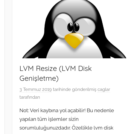
LVM Resize (LVM Disk
Genişletme)
3 Temmuz 2019
tarihinde gönderilmiş
caglar
tarafından
Not: Veri kaybına yol açabilir! Bu nedenle
yapılan tüm işlemler sizin
sorumluluğunuzdadır. Özellikle lvm disk