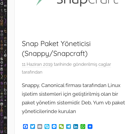
Snap Paket Yöneticisi
(Snappy/Snapcraft)
11 Haziran 2019
tarihinde gönderilmiş
caglar
tarafından
Snappy, Canonical firması tarafından Linux
işletim sistemleri için geliştirilmiş olan bir
paket yönetim sistemidir. Deb, Yum vb paket
yöneticilerinde kurulan
F
T
E
S
M
W
T
L
W
a
w
m
k
e
e
e
i
h