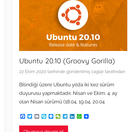
Ubuntu 20.10 (Groovy Gorilla)
22 Ekim 2020
tarihinde gönderilmiş
caglar
tarafından
Bilindiği üzere Ubuntu yılda iki kez sürüm
duyurusu yapmaktadır, Nisan ve Ekim. 4. ay
olan Nisan sürümü (18.04, 19.04, 20.04
F
T
E
S
M
W
T
L
W
a
w
m
k
e
e
e
i
h
c
i
a
y
s
C
l
n
a
e
t
i
p
s
h
e
k
t
Okumaya devam et