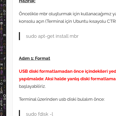
Hazırlık:
Öncelikle mbr oluşturmak için kullanacağımız ya
konsolu açın (Terminal için Ubuntu kısayolu CTR
sudo apt-get install mbr
Adım 1: Format
USB diski formatlamadan önce içindekileri yed
yapılmalıdır. Aksi halde yanlış diski formatlam
başlayabiliriz.
Terminal üzerinden usb diski bulalım önce:
sudo fdisk -l