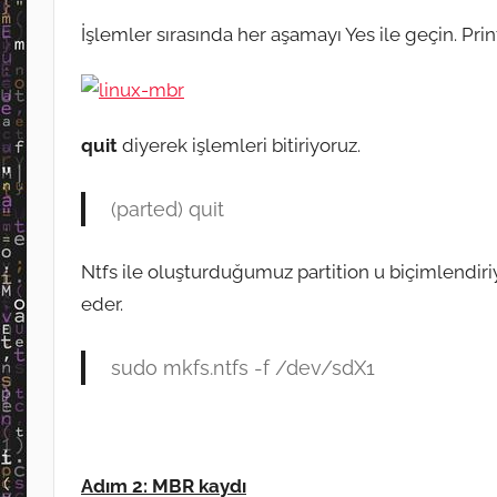
İşlemler sırasında her aşamayı Yes ile geçin. Pr
quit
diyerek işlemleri bitiriyoruz.
(parted) quit
Ntfs ile oluşturduğumuz partition u biçimlendiriy
eder.
sudo mkfs.ntfs -f /dev/sdX1
Adım 2: MBR kaydı