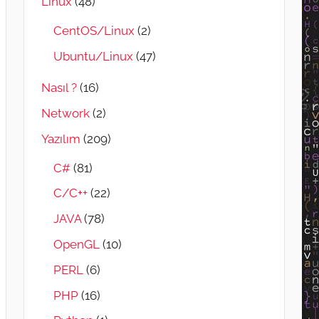
Linux
(48)
CentOS/Linux
(2)
Ubuntu/Linux
(47)
Nasıl ?
(16)
Network
(2)
Yazılım
(209)
C#
(81)
C/C++
(22)
JAVA
(78)
OpenGL
(10)
PERL
(6)
PHP
(16)