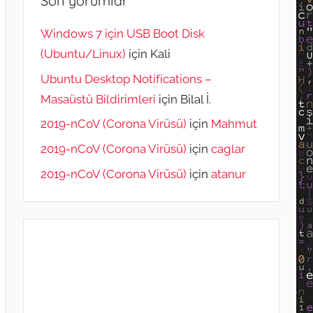
Son yorumlar
Windows 7 için USB Boot Disk
(Ubuntu/Linux)
için
Kali
Ubuntu Desktop Notifications –
Masaüstü Bildirimleri
için
Bilal İ.
2019-nCoV (Corona Virüsü)
için
Mahmut
2019-nCoV (Corona Virüsü)
için
caglar
2019-nCoV (Corona Virüsü)
için
atanur