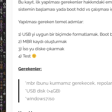
Bu kayıt, ilk yapılması gerekenler hakkındaki emir
sistemin başlaması yada boot hdd vs çalışması i
Yapılması gereken temel adımlar:
1) USB yi uygun bir biçimde formatlamak, Boot b
2) MBR kaydı oluşturmak
3) İso yu diske çıkarmak
4) Test
Gerekenler:
*mbr (bunu kurmamız gerekecek, repolard
*USB disk (>4GB)
*windows7.iso