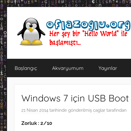
İçeriğe
atla
oflazoglu.org
Her
şey
Başlangıç
Akvaryumum
Yayınlar
bir
"Hello
World"
ile
Windows 7 için USB Boot
başlamıştı..
21 Nisan 2014
tarihinde gönderilmiş
caglar
tarafından
Zorluk : 2/10