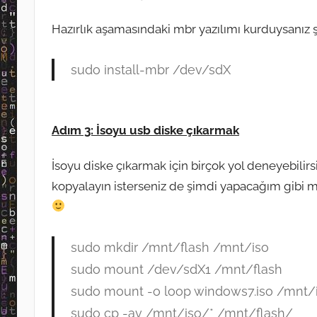
Hazırlık aşamasındaki mbr yazılımı kurduysanız şu
sudo install-mbr /dev/sdX
Adım 3: İsoyu usb diske çıkarmak
İsoyu diske çıkarmak için birçok yol deneyebilirsi
kopyalayın isterseniz de şimdi yapacağım gibi m
sudo mkdir /mnt/flash /mnt/iso
sudo mount /dev/sdX1 /mnt/flash
sudo mount -o loop windows7.iso /mnt/
sudo cp -av /mnt/iso/* /mnt/flash/