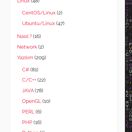
Linux
(48)
CentOS/Linux
(2)
Ubuntu/Linux
(47)
Nasıl ?
(16)
Network
(2)
Yazılım
(209)
C#
(81)
C/C++
(22)
JAVA
(78)
OpenGL
(10)
PERL
(6)
PHP
(16)