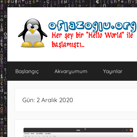
İçeriğe
atla
oflazoglu.org
Her
şey
Başlangıç
Akvaryumum
Yayınlar
bir
"Hello
World"
ile
Gün:
2 Aralık 2020
başlamıştı..