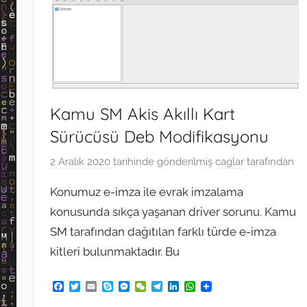
Kamu SM Akis Akıllı Kart
Sürücüsü Deb Modifikasyonu
2 Aralık 2020
tarihinde gönderilmiş
caglar
tarafından
Konumuz e-imza ile evrak imzalama
konusunda sıkça yaşanan driver sorunu. Kamu
SM tarafından dağıtılan farklı türde e-imza
kitleri bulunmaktadır. Bu
F
T
E
S
M
W
T
L
W
a
w
m
k
e
e
e
i
h