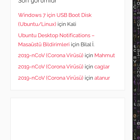
Son yorumlar
Windows 7 için USB Boot Disk
(Ubuntu/Linux)
için
Kali
Ubuntu Desktop Notifications –
Masaüstü Bildirimleri
için
Bilal İ.
2019-nCoV (Corona Virüsü)
için
Mahmut
2019-nCoV (Corona Virüsü)
için
caglar
2019-nCoV (Corona Virüsü)
için
atanur