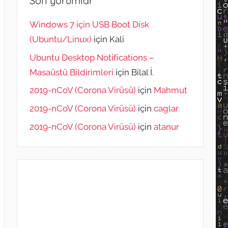
Son yorumlar
Windows 7 için USB Boot Disk
(Ubuntu/Linux)
için
Kali
Ubuntu Desktop Notifications –
Masaüstü Bildirimleri
için
Bilal İ.
2019-nCoV (Corona Virüsü)
için
Mahmut
2019-nCoV (Corona Virüsü)
için
caglar
2019-nCoV (Corona Virüsü)
için
atanur