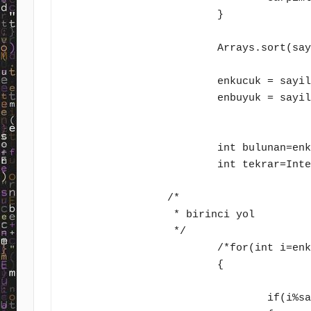
			}	

			Arrays.sort(sayilar);

			enkucuk = sayilar[0];

			enbuyuk = sayilar[2];

			int bulunan=enkucuk;

			int tekrar=Integer.parseInt(jtf[3].getText());

		/*	

		 * birinci yol

		 */

			/*for(int i=enkucuk;i<=carpimlar;i+=enkucuk)

			{

				if(i%sayilar[0]==0 && i%sayilar[1]==0 && i%sayilar[2]==0)
