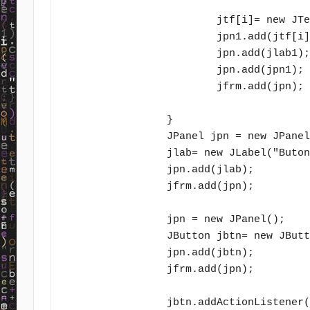
			jtf[i]= new JTextField(5);

			jpn1.add(jtf[i]);

			jpn.add(jlab1);

			jpn.add(jpn1);

			jfrm.add(jpn);

		}

		JPanel jpn = new JPanel();

		jlab= new JLabel("Butona basınız!");

		jpn.add(jlab);

		jfrm.add(jpn);

		jpn = new JPanel();

		JButton jbtn= new JButton("Hesapla");

		jpn.add(jbtn);

		jfrm.add(jpn);

		jbtn.addActionListener(this);
