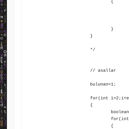
				{

					bulunan=i;
					break;
				}				

			}

			*/

			// asallar 

			bulunan=1;

			for(int i=2;i<enbuyuk;i++)

			{

				boolean durum=true;

				for(int j=2;j<=(i/2);j++)

				{
