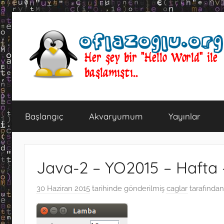
İçeriğe
atla
oflazoglu.org
Her
şey
Başlangıç
Akvaryumum
Yayınlar
bir
"Hello
World"
ile
Java-2 – YO2015 – Hafta 
başlamıştı..
30 Haziran 2015
tarihinde gönderilmiş
caglar
tarafından