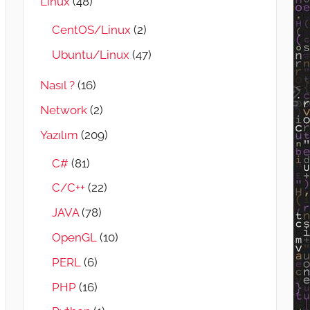
Linux
(48)
CentOS/Linux
(2)
Ubuntu/Linux
(47)
Nasıl ?
(16)
Network
(2)
Yazılım
(209)
C#
(81)
C/C++
(22)
JAVA
(78)
OpenGL
(10)
PERL
(6)
PHP
(16)