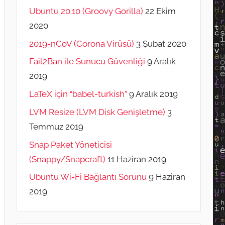
Ubuntu 20.10 (Groovy Gorilla)
22 Ekim
2020
2019-nCoV (Corona Virüsü)
3 Şubat 2020
Fail2Ban ile Sunucu Güvenliği
9 Aralık
2019
LaTeX için “babel-turkish”
9 Aralık 2019
LVM Resize (LVM Disk Genişletme)
3
Temmuz 2019
Snap Paket Yöneticisi
(Snappy/Snapcraft)
11 Haziran 2019
Ubuntu Wi-Fi Bağlantı Sorunu
9 Haziran
2019