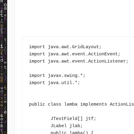
import java.awt.GridLayout;

import java.awt.event.ActionEvent;

import java.awt.event.ActionListener;

import javax.swing.*;

import java.util.*;

public class lamba implements ActionLis
	JTextField[] jtf;	

	JLabel jlab;

	public lamba() {
