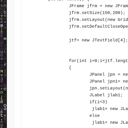
		JFrame jfrm = new JFrame("Lamba");

		jfrm.setSize(150,200);

		jfrm.setLayout(new GridLayout(6,1));

		jfrm.setDefaultCloseOperation(JFrame.EXIT_ON_CLOSE);

		jtf= new JTextField[4];

		for(int i=0;i<jtf.length;i++)

		{

			JPanel jpn = new JPanel();

			JPanel jpn1= new JPanel();

			jpn.setLayout(new GridLayout(1,2));

			JLabel jlab1;

			if(i<3)

			 jlab1= new JLabel("Lamba-"+(i+1));

			else

			 jlab1= new JLabel("Tekrar");
