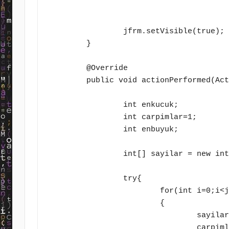
		jfrm.setVisible(true);

	}

	@Override

	public void actionPerformed(ActionEvent ae) {

		int enkucuk;

		int carpimlar=1;

		int enbuyuk;

		int[] sayilar = new int[3];

		try{

			for(int i=0;i<jtf.length-1;i++)

			{

				sayilar[i]=Integer.parseInt(jtf[i].getText());

				carpimlar*=sayilar[i];
