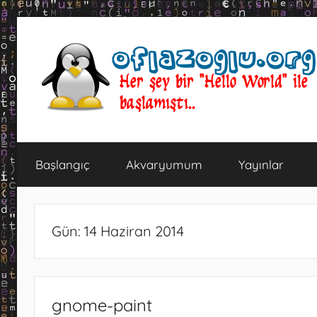
İçeriğe
atla
oflazoglu.org
Her
şey
Başlangıç
Akvaryumum
Yayınlar
bir
"Hello
World"
ile
Gün:
14 Haziran 2014
başlamıştı..
gnome-paint