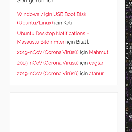
Son yorumlar
Windows 7 için USB Boot Disk
(Ubuntu/Linux)
için
Kali
Ubuntu Desktop Notifications –
Masaüstü Bildirimleri
için
Bilal İ.
2019-nCoV (Corona Virüsü)
için
Mahmut
2019-nCoV (Corona Virüsü)
için
caglar
2019-nCoV (Corona Virüsü)
için
atanur