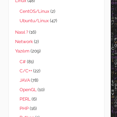
Linux
(48)
CentOS/Linux
(2)
Ubuntu/Linux
(47)
Nasıl ?
(16)
Network
(2)
Yazılım
(209)
C#
(81)
C/C++
(22)
JAVA
(78)
OpenGL
(10)
PERL
(6)
PHP
(16)