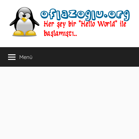
İçeriğe
atla
oflazoglu.org
Her
şey
Menü
bir
"Hello
World"
ile
başlamıştı..