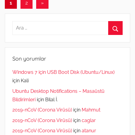
Yazı
Sonraki
1
2
»
yazılar
sayfalaması
Arama:
Ara
Son yorumlar
Windows 7 için USB Boot Disk (Ubuntu/Linux)
için
Kali
Ubuntu Desktop Notifications – Masaüstü
Bildirimleri
için
Bilal İ.
2019-nCoV (Corona Virüsü)
için
Mahmut
2019-nCoV (Corona Virüsü)
için
caglar
2019-nCoV (Corona Virüsü)
için
atanur