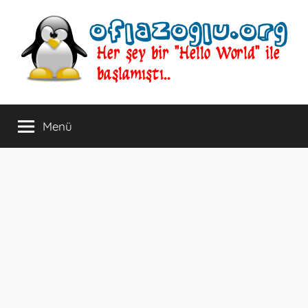
İçeriğe
atla
oflazoglu.org
Her
şey
Menü
bir
"Hello
World"
ile
başlamıştı..