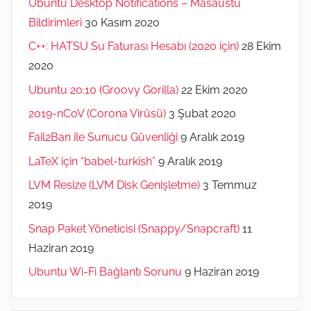
Ubuntu Desktop Notifications – Masaüstü
Bildirimleri
30 Kasım 2020
C++: HATSU Su Faturası Hesabı (2020 için)
28 Ekim
2020
Ubuntu 20.10 (Groovy Gorilla)
22 Ekim 2020
2019-nCoV (Corona Virüsü)
3 Şubat 2020
Fail2Ban ile Sunucu Güvenliği
9 Aralık 2019
LaTeX için “babel-turkish”
9 Aralık 2019
LVM Resize (LVM Disk Genişletme)
3 Temmuz
2019
Snap Paket Yöneticisi (Snappy/Snapcraft)
11
Haziran 2019
Ubuntu Wi-Fi Bağlantı Sorunu
9 Haziran 2019