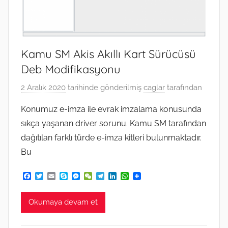
Kamu SM Akis Akıllı Kart Sürücüsü
Deb Modifikasyonu
2 Aralık 2020
tarihinde gönderilmiş
caglar
tarafından
Konumuz e-imza ile evrak imzalama konusunda
sıkça yaşanan driver sorunu. Kamu SM tarafından
dağıtılan farklı türde e-imza kitleri bulunmaktadır.
Bu
F
T
E
S
M
W
T
L
W
a
w
m
k
e
e
e
i
h
c
i
a
y
s
C
l
n
a
e
t
i
p
s
h
e
k
t
Okumaya devam et
b
t
l
e
e
a
g
e
s
o
e
n
t
r
d
A
o
r
g
a
I
p