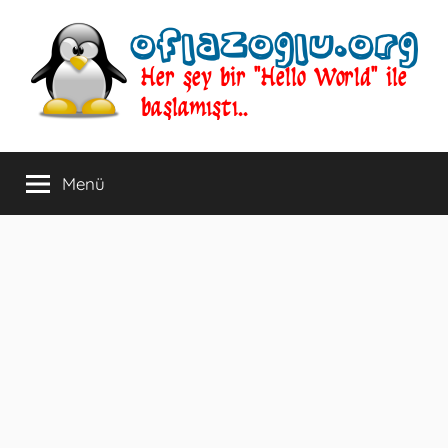
İçeriğe
atla
oflazoglu.org
Her
şey
Menü
bir
"Hello
World"
ile
başlamıştı..