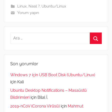
k
e
m
n
p
Linux
,
Nasıl ?
,
Ubuntu/Linux
r
Yorum yapın
Arama:
Ara
Son yorumlar
Windows 7 için USB Boot Disk (Ubuntu/Linux)
için
Kali
Ubuntu Desktop Notifications – Masaüstü
Bildirimleri
için
Bilal İ.
2019-nCoV (Corona Virüsü)
için
Mahmut