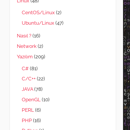
Linux
(48)
CentOS/Linux
(2)
Ubuntu/Linux
(47)
Nasıl ?
(16)
Network
(2)
Yazılım
(209)
C#
(81)
C/C++
(22)
JAVA
(78)
OpenGL
(10)
PERL
(6)
PHP
(16)