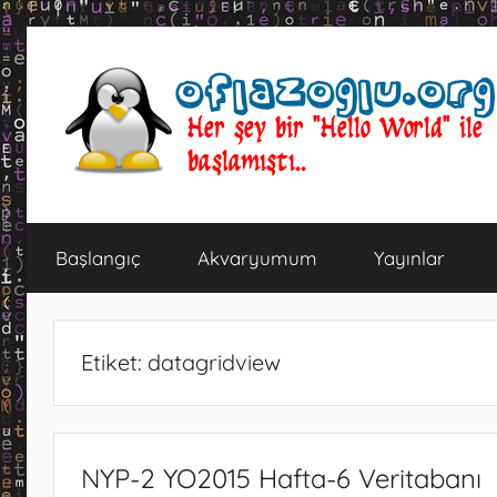
İçeriğe
atla
oflazoglu.org
Her
şey
Başlangıç
Akvaryumum
Yayınlar
bir
"Hello
World"
ile
Etiket:
datagridview
başlamıştı..
NYP-2 YO2015 Hafta-6 Veritabanı