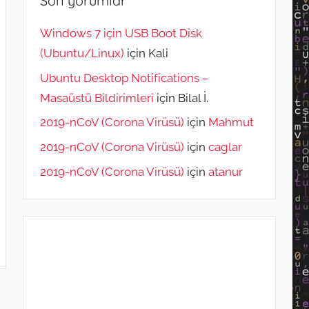
Son yorumlar
Windows 7 için USB Boot Disk
(Ubuntu/Linux)
için
Kali
Ubuntu Desktop Notifications –
Masaüstü Bildirimleri
için
Bilal İ.
2019-nCoV (Corona Virüsü)
için
Mahmut
2019-nCoV (Corona Virüsü)
için
caglar
2019-nCoV (Corona Virüsü)
için
atanur