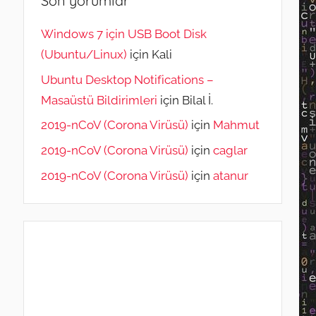
Son yorumlar
Windows 7 için USB Boot Disk
(Ubuntu/Linux)
için
Kali
Ubuntu Desktop Notifications –
Masaüstü Bildirimleri
için
Bilal İ.
2019-nCoV (Corona Virüsü)
için
Mahmut
2019-nCoV (Corona Virüsü)
için
caglar
2019-nCoV (Corona Virüsü)
için
atanur