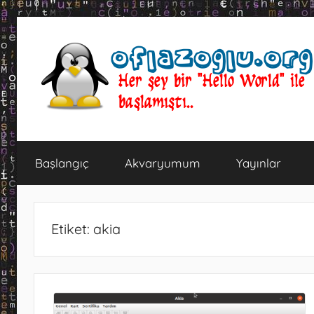
İçeriğe
atla
oflazoglu.org
Her
şey
Başlangıç
Akvaryumum
Yayınlar
bir
"Hello
World"
ile
Etiket:
akia
başlamıştı..