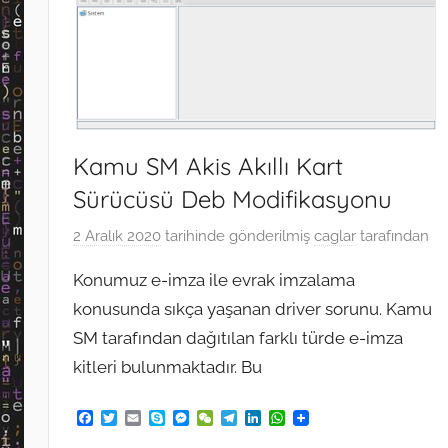
Kamu SM Akis Akıllı Kart
Sürücüsü Deb Modifikasyonu
2 Aralık 2020
tarihinde gönderilmiş
caglar
tarafından
Konumuz e-imza ile evrak imzalama
konusunda sıkça yaşanan driver sorunu. Kamu
SM tarafından dağıtılan farklı türde e-imza
kitleri bulunmaktadır. Bu
F
T
E
S
M
W
T
L
W
a
w
m
k
e
e
e
i
h