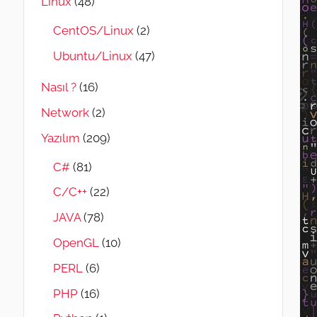
Linux
(48)
CentOS/Linux
(2)
Ubuntu/Linux
(47)
Nasıl ?
(16)
Network
(2)
Yazılım
(209)
C#
(81)
C/C++
(22)
JAVA
(78)
OpenGL
(10)
PERL
(6)
PHP
(16)